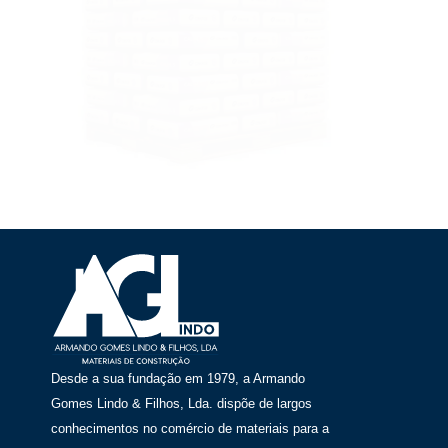
CAL HIDRAÚLICA HL 5 CIMPOR
Cal para argamassas e ideal para tratamento de solos húmidos…
Desde a sua fundação em 1979, a Armando
Gomes Lindo & Filhos, Lda. dispõe de largos
conhecimentos no comércio de materiais para a