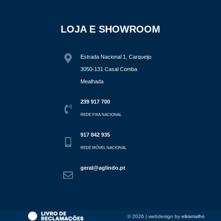
LOJA E
SHOWROOM
Estrada Nacional 1, Carqueijo
3050-131 Casal Comba
Mealhada
239 917 700
REDE FIXA NACIONAL
917 842 935
REDE MÓVEL NACIONAL
geral@aglindo.pt
© 2026 | webdesign by
eliramalho