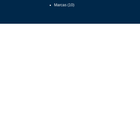
Marcas
(10)
NOVIDADES
CERTECA
ALELUIA CERÂMICA
SIVAL
MAXICAL
LOJA E
SHOWROOM
Estrada Nacional 1, Carqueijo
3050-131 Casal Comba
Mealhada
239 917 700