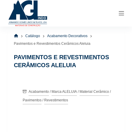
P
u
l
a
r
p
Início
Catálogo
Acabamento Decorativos
a
r
Pavimentos e Revestimentos Cerâmicos Aleluia
a
o
PAVIMENTOS E REVESTIMENTOS
c
o
CERÂMICOS ALELUIA
n
t
e
ú
d
Acabamento
/
Marca ALELUIA
/
Material Cerâmico
/
o
Pavimentos
/
Revestimentos